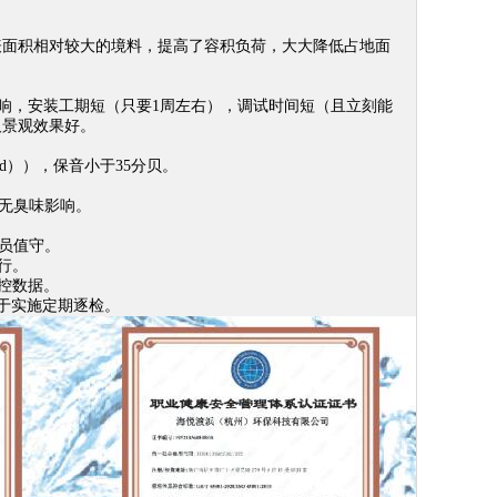
表面积相对较大的境料，提高了容积负荷，大大降低占地面
形影响，安装工期短（只要1周左右），调试时间短（且立刻能
及景观效果好。
d）），保音小于35分贝。
故无臭味影响。
员值守。
行。
控数据。
便于实施定期逐检。