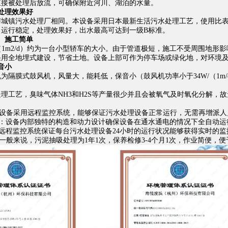
直接被处理后放流，可确保附近河川、湖泊的水量。
处理效果好
与城镇污水处理厂相同。本设备采用日本最新生活污水处理工艺，使用比
，运行稳定，处理效果好，出水最高可达到一级B标准。
、施工简单
㎡（1m2/d）约为一台小型轿车的大小。由于管道极短，施工不受周围地
采用全地埋式建设，节省土地。设备上部可作为停车场或绿化地，对环境
音小
为隔膜式鼓风机，风量大，能耗低，保音小（鼓风机功率小于34W/（1m/
理工艺，臭味气体NH3和H2S等产量很少并且会被氧气及时氧化分解，
：设备采用远程监控系统，能够保证污水处理设备正常运行，无需再增派人
行：设备内部独特的构造和动力设计确保设备在通水通电的情况下全自动运
远程监控系统保证每台污水处理设备24小时的运行状况能够获得实时的监
一般来说，污泥抽吸处理为1年1次，保养检修3-4个月1次，作业简便，