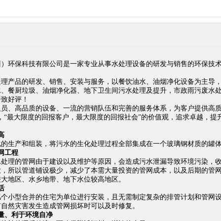
州）环保科技有限公司是一家专业从事水处理设备的研发与销售的环保技
处理产品的研发、销售、安装与服务，以餐饮油水、油烟净化设备为主导
水、餐厨垃圾、油烟净化器、地下卫生间污水处理及提升，市政雨污废水
一致好评！
人员、高品质的设备、一流的营销队伍和完善的服务体系，为客户提供高质
，“最大限度的回报客户，最大限度的回报社会”的价值观，追求卓越，提
高
化的生产和组装，将污水的生化处理过程全部集成在一个玻璃钢材质的罐体
网工程
水处理的管网由于建设以及维护等原因，会造成污水泄漏导致环境污染，
放，所以管道铺设极少，减少了本需大量投资的管网成本，以及后期的管
较大地区、水乡地带、地下水位较高地区。
活
几个小型合并的住宅为单位进行安装，且无需制定复杂的排管计划和管网
有自然灾害发生造成管网损坏时可以及时修复。
量、利于环境自净