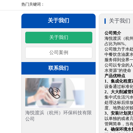
热门关键词：
关于我们
关于我们
公司简介
关于我们
海悦渡滨（杭
占比为86%。
公司致力于水
公司案例
中餐饮含油废
服务得到业界
公司以专业的
联系我们
水资源”的使命
产品优特点
1、集成化程度
设备通过标准
2、大大削减管
集中式生活污
处理达标后排
度、地势起伏
海悦渡浜（杭州）环保科技有限
3、安装计划灵
公司
以单独的或者
管网简单，当
4、确保环境水