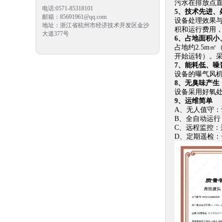
污水在排放点
电话:0571-85318101
5、技术先进、
邮箱：85691961@qq.com
设备处理效果
地址：浙江省杭州市经济技术开发区金沙
积和运行费用
大道377号
6、占地面积小
占地约2.5m
开始运转）。
7、能耗低、噪
设备的曝气风机
8、无臭味产生
设备采用好氧处
9、运维简单
A、无人值守
B、全自动运
C、远程监控：
D、定期遥检：